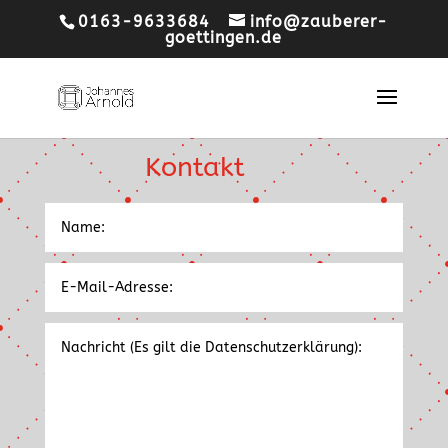
0163-9633684
info@zauberer-
goettingen.de
Kontakt