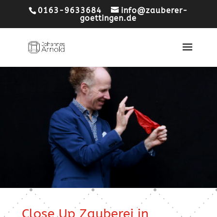
0163-9633684
info@zauberer-
goettingen.de
Close Up Zauberei in